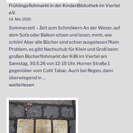
Frühlingsflohmarkt in der KinderBibliothek im Viertel
e.V.
14. Mai 2026
Sommerzeit – Zeit zum Schmökern An der Weser, auf
dem Sofa oder Balkon sitzen und lesen, mmh, wie
schön! Aber alle Bücher sind schon ausgelesen?Kein
Problem, es gibt Nachschub für Klein und Groß beim
großen Bücherflohmarkt der KiBi im Viertel am
Samstag, 30.5.26 von 12-15 Uhr. Horner Straße 1
gegenüber vom Café Tabac. Auch bei Regen, dann
überwiegend in …
„Frühlingsflohmarkt
weiterlesen
in
der
KinderBibliothek
im
Viertel
e.V.“