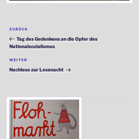
Beitragsnavigation
Vorheriger
ZURÜCK
Beitrag
Tag des Gedenkens an die Opfer des
Nationalsozialismus
Nächster
WEITER
Beitrag
Nachlese zur Lesenacht