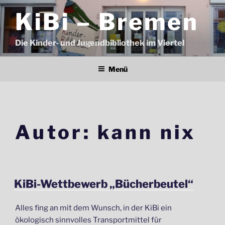
Zum
KiBi – Bremen
Inhalt
springen
Die Kinder- und Jugendbibliothek im Viertel
Menü
Autor:
kann nix
VERÖFFENTLICHT
KiBi-Wettbewerb „Bücherbeutel“
AM
Alles fing an mit dem Wunsch, in der KiBi ein
ökologisch sinnvolles Transportmittel für