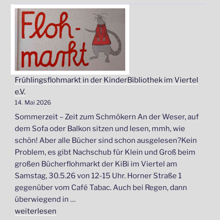
Frühlingsflohmarkt in der KinderBibliothek im Viertel
e.V.
14. Mai 2026
Sommerzeit – Zeit zum Schmökern An der Weser, auf
dem Sofa oder Balkon sitzen und lesen, mmh, wie
schön! Aber alle Bücher sind schon ausgelesen?Kein
Problem, es gibt Nachschub für Klein und Groß beim
großen Bücherflohmarkt der KiBi im Viertel am
Samstag, 30.5.26 von 12-15 Uhr. Horner Straße 1
gegenüber vom Café Tabac. Auch bei Regen, dann
überwiegend in …
„Frühlingsflohmarkt
weiterlesen