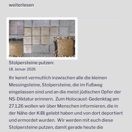
„Stolpersteine
weiterlesen
geputzt“
Stolpersteine putzen:
18. Januar 2026
Ihr kennt vermutlich inzwischen alle die kleinen
Messingsteine, Stolpersteine, die im Fußweg
eingelassen sind und an die meist jüdischen Opfer der
NS-Diktatur erinnern. Zum Holocaust-Gedenktag am
27.1.26 wollen wir über Menschen informieren, die in
der Nähe der KiBi gelebt haben und von dort deportiert
und ermordet wurden. Wir werden mit euch diese
Stolpersteine putzen, damit gerade heute die